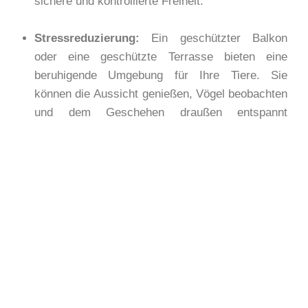
sichere und kontrollierte Freiheit.
Stressreduzierung:
Ein geschützter Balkon
oder eine geschützte Terrasse bieten eine
beruhigende Umgebung für Ihre Tiere. Sie
können die Aussicht genießen, Vögel beobachten
und dem Geschehen draußen entspannt
zuschauen, ohne sich durch potenzielle
Gefahren bedroht zu fühlen.
Vielseitigkeit und einfache Installation:
Der
Balkon-/ Terrassenschutz wird von uns nach
Maß angefertigt und ist somit für alle Größen und
Formen erhältlich. Wahlweise in verschiedenen
Farben verfügbar. Zudem können die
Absicherungen auch ohne bohren installiert
werden. Es ist eine qualitativ hochwertige, eine