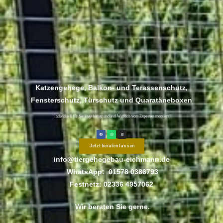
Katzengehege, Balkon- und Terassenschutz,
Fensterschutz, Türschutz und Quaratäneboxen
Individuell für Sie angefertigt und auf Wunsch vom Experten montiert
Jetzt beraten lassen
info@tiergehegebau-eichmann.de
WhatsApp:
01578 0386793
Festnetz: 02336 4957062
Wir beraten Sie gerne.