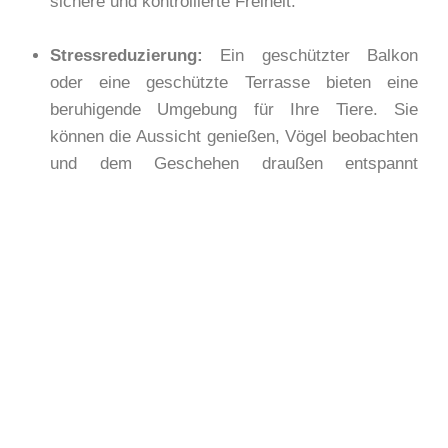
sichere und kontrollierte Freiheit.
Stressreduzierung:
Ein geschützter Balkon
oder eine geschützte Terrasse bieten eine
beruhigende Umgebung für Ihre Tiere. Sie
können die Aussicht genießen, Vögel beobachten
und dem Geschehen draußen entspannt
zuschauen, ohne sich durch potenzielle
Gefahren bedroht zu fühlen.
Vielseitigkeit und einfache Installation:
Der
Balkon-/ Terrassenschutz wird von uns nach
Maß angefertigt und ist somit für alle Größen und
Formen erhältlich. Wahlweise in verschiedenen
Farben verfügbar. Zudem können die
Absicherungen auch ohne bohren installiert
werden. Es ist eine qualitativ hochwertige, eine